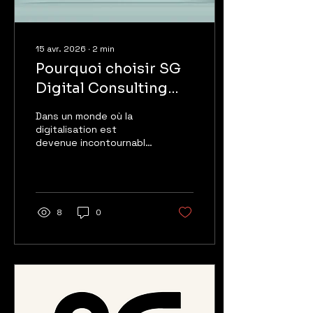
15 avr. 2026
∙
2
min
Pourquoi choisir SG
Digital Consulting
pour la digitalisation
Dans un monde où la
de vos parcours de
digitalisation est
devenue incontournable,
formation
le choix d'un partenaire
pour la transformation
numérique de vos
parcours de formation
est
8
0