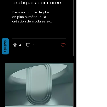
pratiques pour créer
des modules e-
Dans un monde de plus
learning sur mesure
en plus numérique, la
création de modules e-
learning sur mesure est
devenue un enjeu majeur
pour les entreprises et
les institutions
REVIEWS
4
0